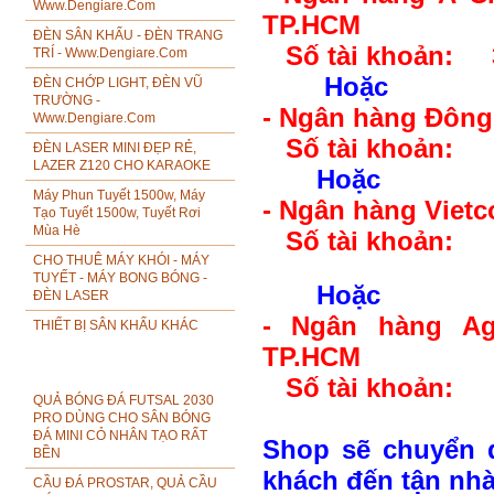
Www.Dengiare.com
TP.HCM
ĐÈN SÂN KHẤU - ĐÈN TRANG
Số tài khoản: 
TRÍ - Www.Dengiare.com
Hoặc
ĐÈN CHỚP LIGHT, ĐÈN VŨ
TRƯỜNG -
- Ngân hàng Đông 
Www.Dengiare.com
Số tài khoản: 
ĐÈN LASER MINI ĐẸP RẺ,
LAZER Z120 CHO KARAOKE
Hoặc
Máy Phun Tuyết 1500w, Máy
- Ngân hàng Viet
Tạo Tuyết 1500w, Tuyết Rơi
Mùa Hè
Số tài khoản: 
CHO THUÊ MÁY KHÓI - MÁY
TUYẾT - MÁY BONG BÓNG -
Hoặc
ĐÈN LASER
- Ngân hàng Ag
THIẾT BỊ SÂN KHẤU KHÁC
TP.HCM
ĐỒ THỂ THAO
Số tài khoản: 
QUẢ BÓNG ĐÁ FUTSAL 2030
PRO DÙNG CHO SÂN BÓNG
ĐÁ MINI CỎ NHÂN TẠO RẤT
Shop sẽ chuyển 
BỀN
khách đến tận nhà
CẦU ĐÁ PROSTAR, QUẢ CẦU