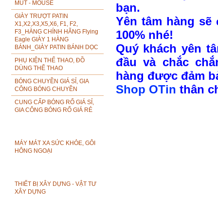
MÚT - MOUSE
bạn.
GIÀY TRƯỢT PATIN
Yên tâm hàng sẽ 
X1,X2,X3,X5,X6, F1, F2,
F3_HÀNG CHÍNH HÃNG Flying
100% nhé!
Eagle GIÀY 1 HÀNG
Quý khách yên tâ
BÁNH_GIÀY PATIN BÁNH DỌC
đầu và chắc chắ
PHỤ KIỆN THỂ THAO, ĐỒ
DÙNG THỂ THAO
hàng được đảm b
BÓNG CHUYỀN GIÁ SỈ, GIA
Shop OTin
thân c
CÔNG BÓNG CHUYỀN
CUNG CẤP BÓNG RỔ GIÁ SỈ,
GIA CÔNG BÓNG RỔ GIÁ RẺ
SẢN PHẨM SỨC KHỎE - QUÀ
MÁY MÁT XA SỨC KHỎE, GÔI
TẶNG Ý NGHĨA CHO NGƯỜI GIÀ
HÔNG NGOẠI
THIẾT BỊ XÂY DỰNG - VẬT TƯ XÂY
THIẾT BỊ XÂY DỰNG - VẬT TƯ
DỰNG
XÂY DỰNG
TÌM KIẾM