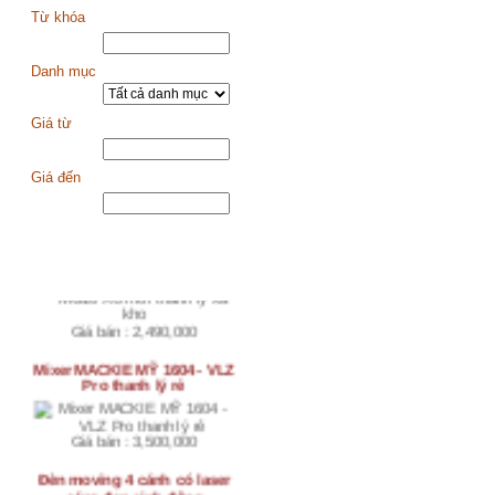
Từ khóa
Danh mục
Giá từ
Lưới bóng rổ cung cấp sỉ
Giá đến
Giá bán : 10,000
Mixer âm thanh Yamaha MG10
XU mới thanh lý xả kho
SẢN PHẨM MỚI
Giá bán : 2,490,000
Mixer MACKIE MỸ 1604 - VLZ
Pro thanh lý rẻ
Giá bán : 3,500,000
Đèn moving 4 cánh có laser
sáng đẹp sinh động