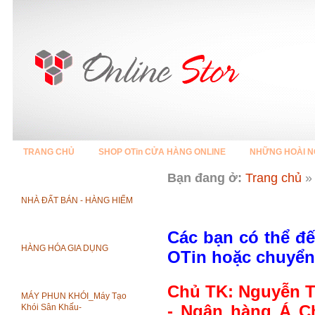
TRANG CHỦ
SHOP OTin CỬA HÀNG ONLINE
NHỮNG HOÀI N
Bạn đang ở:
Trang chủ
»
BẤT ĐỘNG SẢN HIẾM
NHÀ ĐẤT BÁN - HÀNG HIẾM
HƯỚNG DẪN MUA HÀNG
MÁY MÓC GIA DỤNG
Các bạn có thể đế
HÀNG HÓA GIA DỤNG
OTin hoặc chuyển
ĐÈN SÂN KHẤU
Chủ TK: Nguyễn 
MÁY PHUN KHÓI_Máy Tạo
www.DenGiaRe.com
- Ngân hàng Á C
Khói Sân Khấu-