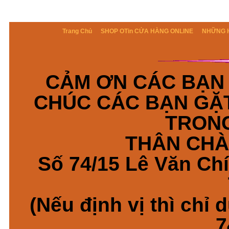
QUẢNG CÁO
Giá bán : 2,500,000
Trang Chủ
SHOP OTin CỬA HÀNG ONLINE
NHỮNG H
CHÂN TREO ĐÈN 2 TẦNG CÓ
TAY QUAY NÂNG HẠ 4m
CẢM ƠN CÁC BẠN 
Giá bán : 1,950,000
CHÚC CÁC BẠN GẶT
CHÂN TREO ĐÈN SÂN KHẤU 1
tầng
TRON
THÂN CHÀ
Giá bán : 850,000
Số 74/15 Lê Văn Chí
(Nếu định vị thì chỉ 
7