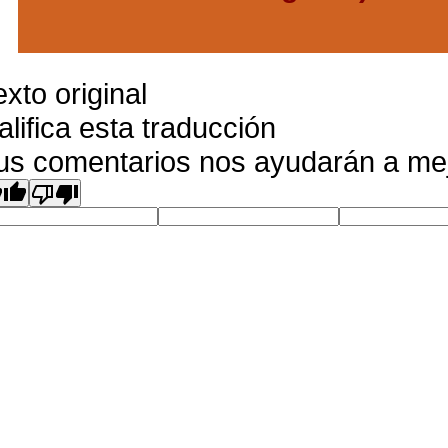
exto original
alifica esta traducción
us comentarios nos ayudarán a mej