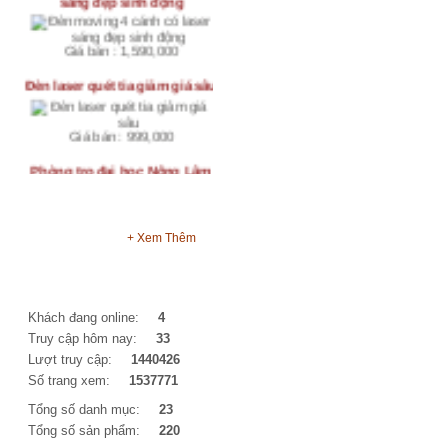
Giá bán : 1,590,000
Đèn laser quét tia giảm giá sâu
Giá bán : 999,000
Phòng trọ đại học Nông Lâm
có gác lối đi riêng giá rẻ
0909858136
TIN TỨC
+ Xem Thêm
Giá bán : 1,200,000
LƯỚI BÓNG CHUYỀN MAY
THỐNG KÊ
VIỀN 4 MẶT CÓ TĂNG ĐƠ VÀ
DÂY CÁP THÉP
Khách đang online:
4
Truy cập hôm nay:
33
Lượt truy cập:
1440426
Số trang xem:
1537771
Giá bán : 590,000
Tổng số danh mục:
23
Cho thuê nhà làm VP CTy, nhà
Tổng số sản phẩm:
220
kho hoặc ở MT đường DT768