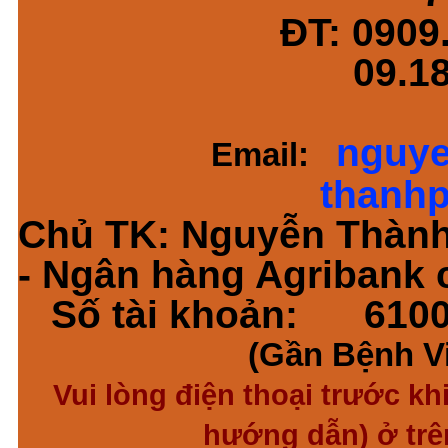
ĐT: 0909
09.181
nguye
Email:
thanh
Chủ TK: Nguyễn Thàn
- Ngân hàng Agribank
Số tài khoản: 610
(Gần Bệnh V
Vui lòng điện thoại trước k
hướng dẫn) ở tr